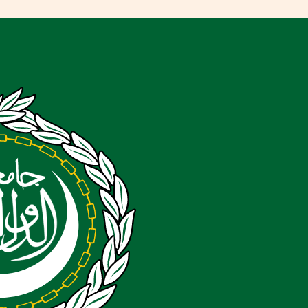
خطي
لى
لمحتوى