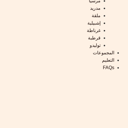
مرسيا
مدريد
ملقة
إشبيلية
غرناطة
قرطبة
توليدو
المجموعات
التعليم
FAQs