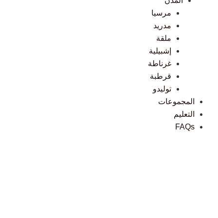
المدن
مرسيا
مدريد
ملقة
إشبيلية
غرناطة
قرطبة
توليدو
المجموعات
التعليم
FAQs