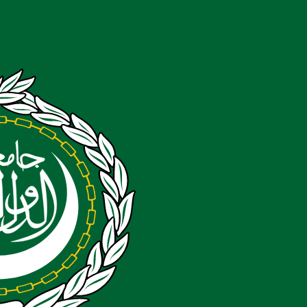
خطي
لى
لمحتوى