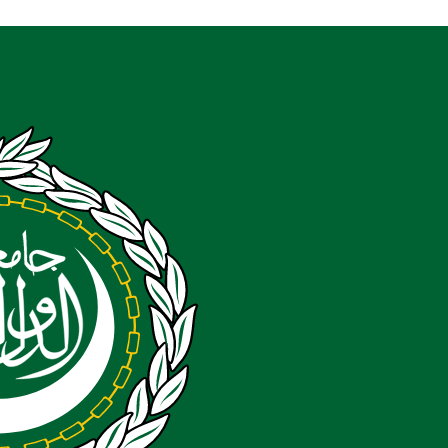
خطي
لى
لمحتوى