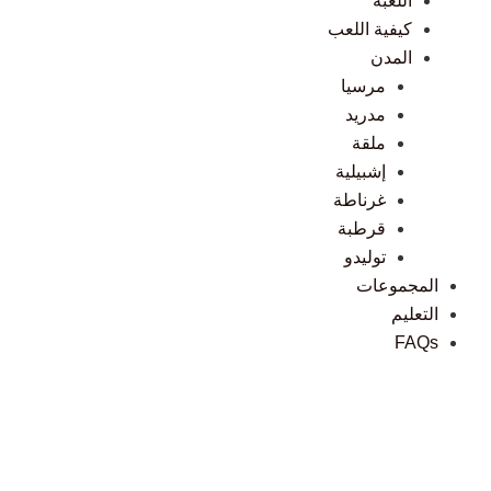
اللعبة
كيفية اللعب
المدن
مرسيا
مدريد
ملقة
إشبيلية
غرناطة
قرطبة
توليدو
المجموعات
التعليم
FAQs